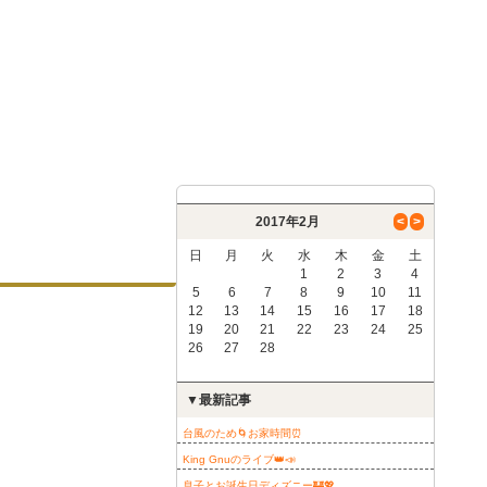
2017年2月
<
>
日
月
火
水
木
金
土
1
2
3
4
5
6
7
8
9
10
11
12
13
14
15
16
17
18
19
20
21
22
23
24
25
26
27
28
▼最新記事
台風のため🌀お家時間⏰
King Gnuのライブ👑📣
息子とお誕生日ディズニー🏰💖