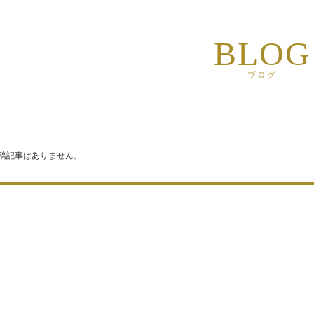
容室 栃木イオン前店の最新情報
BLOG
容室 栃木イオン前店の料金
ブログ
容室 栃木イオン前店のヘアスタイル
容室 栃木イオン前店のアイテムリスト
投稿記事はありません。
容室 栃木イオン前店のブログ
容室 栃木イオン前店のスタッフ
容室 栃木イオン前店のアクセス
容室 栃木イオン前店のメンバーサービス
容室 栃木イオン前店の採用情報