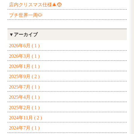
台風のため🌀お家時間⏰
King Gnuのライブ👑📣
息子とお誕生日ディズニー🏰💖
毎年恒例ぶどう狩り🍇
プールに行ってきました🛟
鹿沼市の磯山神社⛩️
ひさしぶりのお食事会🍚
息子と誕生日デート♡
店内クリスマス仕様🎄🤶