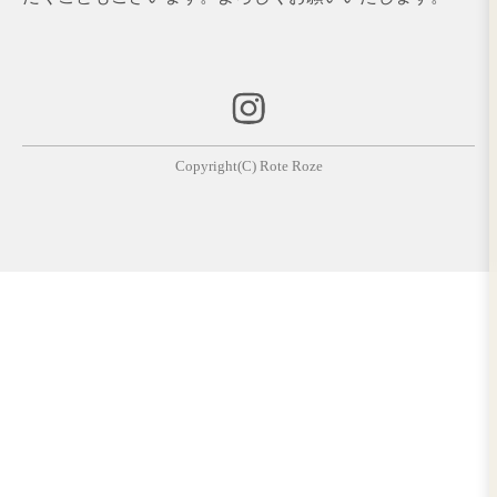
休日／日曜日
【白髪染め専門店】
月～金／9：00～14：00
カラー受付 13：30まで
※2026年4月より営業時間を変更してお
※土・日・祝日は定休日となっておりま
※混雑状況によっては13：30前に受付
だくこともございます。よろしくお願い