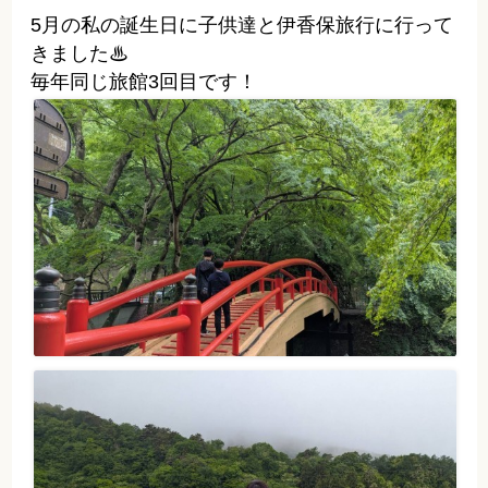
2026/05/28(木)15:33
伊香保旅行♨
【赤土町店】
5月の私の誕生日に子供達と伊香保
きました♨
毎年同じ旅館3回目です！