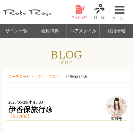
美容
サロン一覧
会員特典
ヘアスタイ
BLOG
ブログ
ローテローゼ トップ
ブログ
伊香保旅行♨