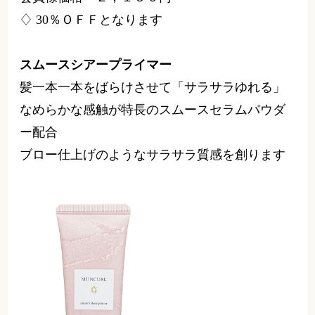
40ml 3,080円
会員様価格 ２，１５６円
♢ 30％ＯＦＦとなります