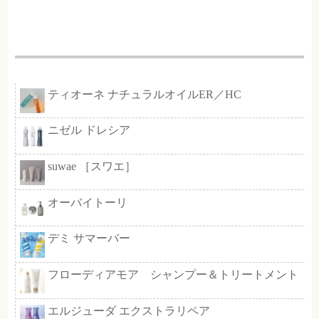
40ml 3,080円
会員様価格 ２，１５６円
♢ 30％ＯＦＦとなります
スムースシアープライマー
髪一本一本をばらけさせて「サラ