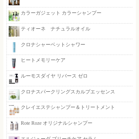
50ml 3,080円
会員様価格 ２，１５６円
♢ 30％ＯＦＦとなります