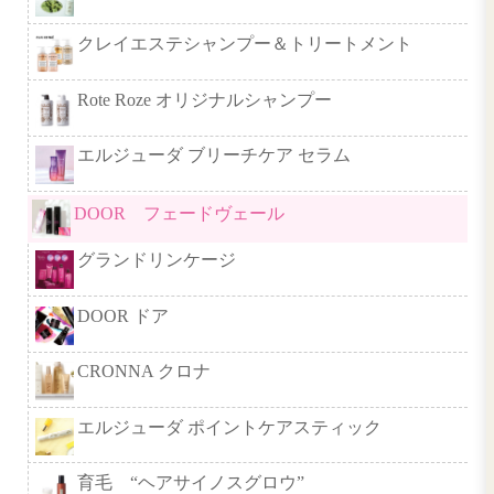
ティオーネ ナチュラルオイルER
ニゼル ドレシア
suwae ［スワエ］
オーバイトーリ