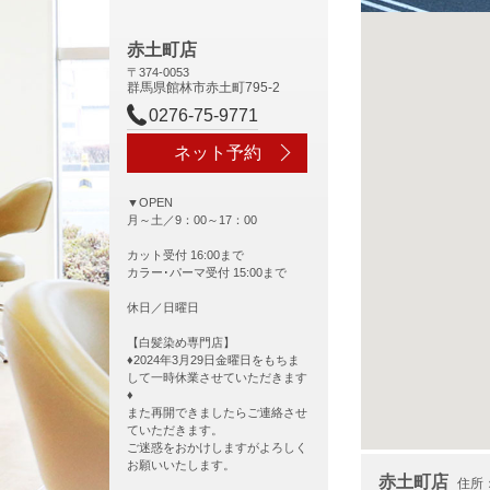
赤土町店
〒374-0053
群馬県館林市赤土町795-2
0276-75-9771
ネット予約
▼OPEN
月～土／9：00～17：00
カット受付 16:00まで
カラー･パーマ受付 15:00まで
休日／日曜日
【白髪染め専門店】
♦2024年3月29日金曜日をもちま
して一時休業させていただきます
♦
また再開できましたらご連絡させ
ていただきます。
ご迷惑をおかけしますがよろしく
お願いいたします。
赤土町店
住所：