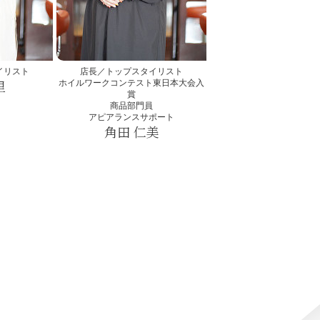
イリスト
店長／トップスタイリスト
里
ホイルワークコンテスト東日本大会入
賞
商品部門員
アピアランスサポート
角田 仁美
Hitomi Tsunoda