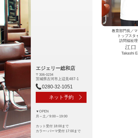
教育部門長／マ
トップスタ
訪問福祉理
江口
Takashi E
エジェリー総和店
〒306-0234
茨城県古河市上辺見487-1
0280-32-1051
ネット予約
▼OPEN
月～土／9:00～19:00
カット受付 18:00まで
カラー･パーマ受付 17:00まで