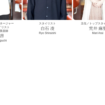
ネージャー
スタイリスト
主任／トップスタ
白石 凌
荒井 麻
イリスト
美容師
Ryo Shiraishi
Mari Arai
 昂
guchi