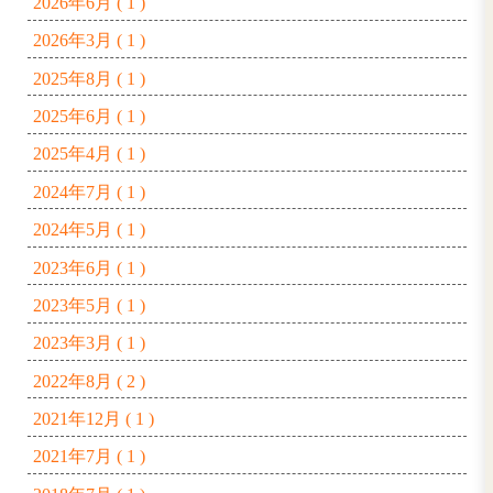
24
25
26
27
28
31
▼最新記事
「東京ビュティージャパンワールド202
牛久大仏
職場体験
お笑いライブ😆
アシスタント古川さん
夏らしい光景を見かけました😃