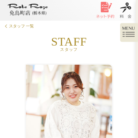
スタッフ 一覧
STAFF
スタッフ