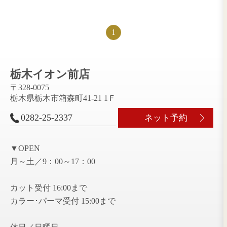
ブリーチカラー増え
Blue🫐gray🩶
てきてます💛
栃木イオン前店
栃木イオン前店