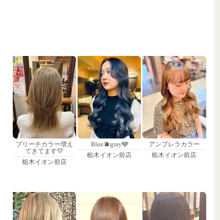
Blue🫐gray🩶