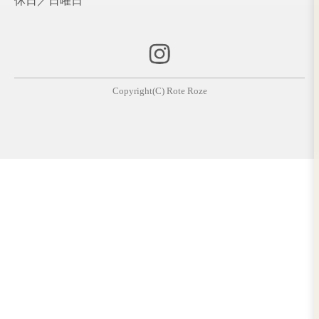
アディクシーのエメ
秋色の暖色系カラー
ブ
ラルド
栃木イオン前店
栃木イオン前店
レディブランジュで