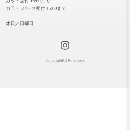
栃木イオン前店
1
栃木イオン前店
〒328-0075
栃木県栃木市箱森町41-21 1Ｆ
0282-25-2337
ネ