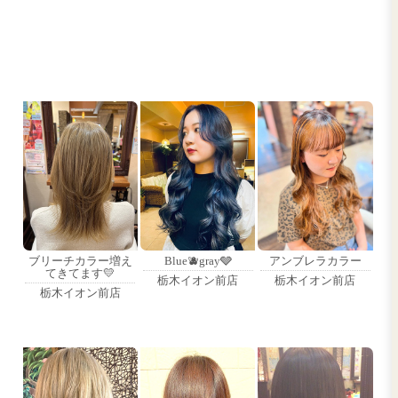
Blue🫐gray🩶