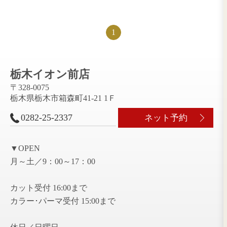
ブリーチカラー増え
Blue🫐gray🩶
てきてます💛
栃木イオン前店
栃木イオン前店