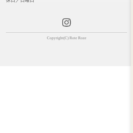
アディクシーのエメ
秋色の暖色系カラー
ブ
ラルド
栃木イオン前店
栃木イオン前店
レディブランジュで