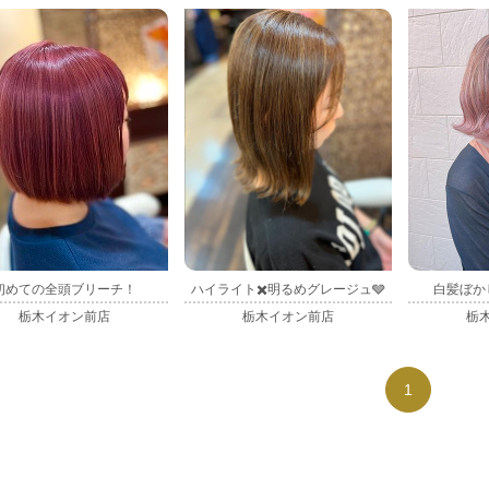
初めての全頭ブリーチ！
ハイライト✖️明るめグレージュ🩶
白髪ぼか
栃木イオン前店
栃木イオン前店
栃
1