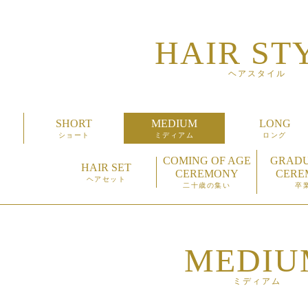
室 栃木イオン前店の最新情報
HAIR ST
室 栃木イオン前店の料金
ヘアスタイル
室 栃木イオン前店のヘアスタイル
SHORT
MEDIUM
LONG
室 栃木イオン前店のアイテムリスト
ショート
ミディアム
ロング
室 栃木イオン前店のブログ
COMING OF AGE
GRADU
HAIR SET
CEREMONY
CERE
ヘアセット
二十歳の集い
卒
室 栃木イオン前店のスタッフ
室 栃木イオン前店のアクセス
MEDIU
室 栃木イオン前店のメンバーサービス
室 栃木イオン前店の採用情報
ミディアム