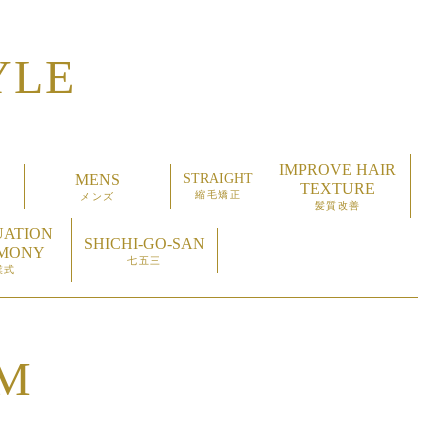
YLE
IMPROVE HAIR
MENS
STRAIGHT
TEXTURE
縮毛矯正
メンズ
髪質改善
ATION
SHICHI-GO-SAN
MONY
七五三
業式
M