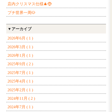
台風のため🌀お家時間⏰
King Gnuのライブ👑📣
息子とお誕生日ディズニー🏰💖
毎年恒例ぶどう狩り🍇
プールに行ってきました🛟
鹿沼市の磯山神社⛩️
ひさしぶりのお食事会🍚
息子と誕生日デート♡
店内クリスマス仕様🎄🤶