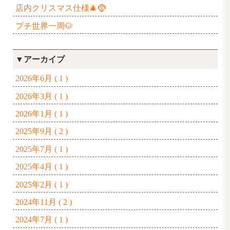
台風のため🌀お家時間⏰
King Gnuのライブ👑📣
息子とお誕生日ディズニー🏰💖
毎年恒例ぶどう狩り🍇
プールに行ってきました🛟
鹿沼市の磯山神社⛩️
ひさしぶりのお食事会🍚
息子と誕生日デート♡
店内クリスマス仕様🎄🤶